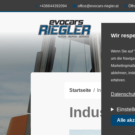
Direkt
Telefon:
E-Mail:
+436644392094
office@evocars-riegler.at
Öff
zum
Inhalt
Shop
Felg
Wir respe
Wenn Sie auf "
um die Navigat
Marketingmaßna
ablehnen, inde
erfahren.
Startseite
Industriereifen
Datenschutz
Industrie
Einstel
Alle ak