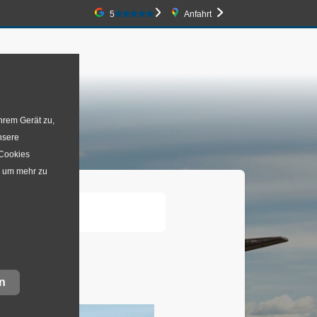
Google-Bewertung
5
Anfahrt
tner
hrem Gerät zu,
nsere
 Cookies
, um mehr zu
n