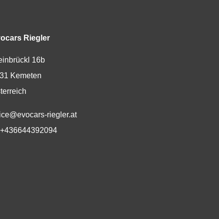
ocars Riegler
einbrückl 16b
31
Kemeten
terreich
Mail:
fice@evocars-riegler.at
lefon:
+436644392094