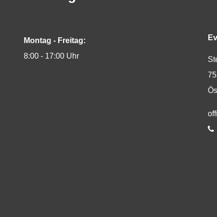
Ev
Montag - Freitag:
8:00 - 17:00 Uhr
St
75
Ös
E-
of
Te